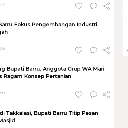
6:47
Barru Fokus Pengembangan Industri
gah
5:04
S
g Bupati Barru, Anggota Grup WA Mari
as Ragam Konsep Pertanian
3:10
di Takkalasi, Bupati Barru Titip Pesan
asjid