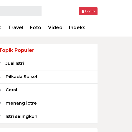
Login
s
Travel
Foto
Video
Indeks
Topik Populer
Jual Istri
#
Pilkada Sulsel
#
Cerai
#
menang lotre
#
Istri selingkuh
#