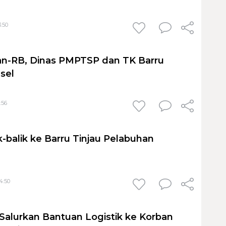
3:50
an-RB, Dinas PMPTSP dan TK Barru
lsel
:56
-balik ke Barru Tinjau Pelabuhan
4:50
 Salurkan Bantuan Logistik ke Korban