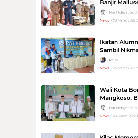
Banjir Mallus
Nur Hidayat Said
News
- 08 Maret 2022 1
Ikatan Alumn
Sambil Nikm
PaUs
News
- 05 Maret 2022 2
Wali Kota B
Mangkoso, Bu
Nur Hidayat Said
News
- 04 Maret 2022 1
Kilas Moment