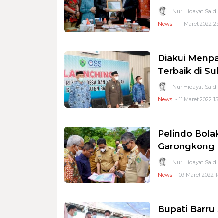
Nur Hidayat Said
News
- 11 Maret 2022 2
Diakui Menp
Terbaik di Su
Nur Hidayat Said
News
- 11 Maret 2022 15
Pelindo Bolak
Garongkong
Nur Hidayat Said
News
- 09 Maret 2022 1
Bupati Barru