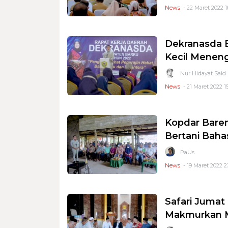
News
- 22 Maret 2022 1
Dekranasda 
Kecil Menen
Nur Hidayat Said
News
- 21 Maret 2022 1
Kopdar Baren
Bertani Bah
PaUs
News
- 19 Maret 2022 2
Safari Jumat 
Makmurkan M