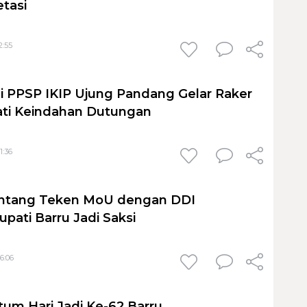
etasi
2:55
i PPSP IKIP Ujung Pandang Gelar Raker
ati Keindahan Dutungan
1:36
ontang Teken MoU dengan DDI
pati Barru Jadi Saksi
6:06
um Hari Jadi Ke-62 Barru