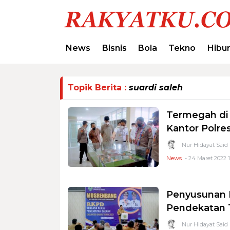
News
Bisnis
Bola
Tekno
Hibu
Topik Berita :
suardi saleh
Termegah di 
Kantor Polre
Nur Hidayat Said
News
- 24 Maret 2022 1
Penyusunan 
Pendekatan 
Nur Hidayat Said