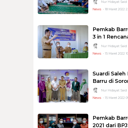
Nur Hidayat Said
News
- 18 Maret 2022 2
Pemkab Barru
3 in 1 Rencan
Nur Hidayat Said
News
- 15 Maret 2022 1
Suardi Saleh 
Barru di Sor
Nur Hidayat Said
News
- 15 Maret 2022 0
Pemkab Barr
2021 dari BP