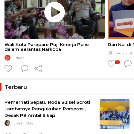
Wali Kota Parepare Puji Kinerja Polisi
Dari Nol di
dalam Berantas Narkoba
Administr
Editor
1
Terbaru
Pemerhati Sepatu Roda Sulsel Soroti
Lambatnya Pengukuhan Porserosi,
Desak PB Ambil Sikap
Lisa Emilda