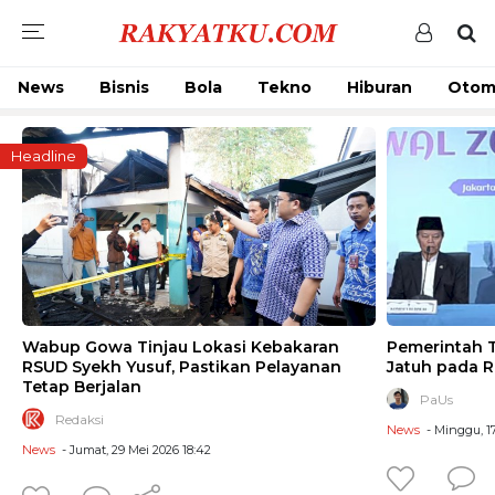
News
Bisnis
Bola
Tekno
Hiburan
Otom
Headline
Wabup Gowa Tinjau Lokasi Kebakaran
Pemerintah T
RSUD Syekh Yusuf, Pastikan Pelayanan
Jatuh pada R
Tetap Berjalan
PaUs
Redaksi
News
- Minggu, 17
News
- Jumat, 29 Mei 2026 18:42