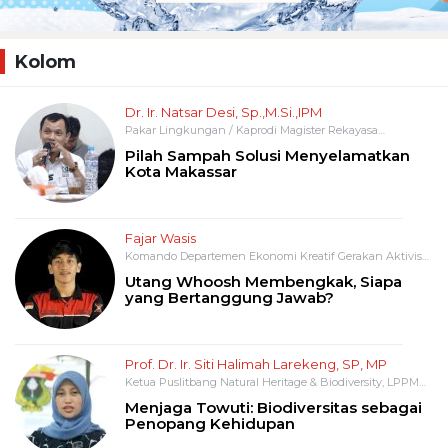
Kolom
Dr. Ir. Natsar Desi, Sp.,M.Si.,IPM
Pakar Lingkungan / Kaprodi Magister Rekayasa
Infrastruktur Lingkungan UNIFA
Pilah Sampah Solusi Menyelamatkan
Kota Makassar
Fajar Wasis
Komando Departemen Ekonomi Kreatif Gerakan Aktivis
Mahasiswa (GAM)
Utang Whoosh Membengkak, Siapa
yang Bertanggung Jawab?
Prof. Dr. Ir. Siti Halimah Larekeng, SP, MP
Ketua Puslitbang Natural Heritage & Biodiversity, LPPM
Universitas Hasanuddin
Menjaga Towuti: Biodiversitas sebagai
Penopang Kehidupan