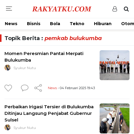
News
Bisnis
Bola
Tekno
Hiburan
Otom
Topik Berita :
pemkab bulukumba
Momen Peresmian Pantai Merpati
Bulukumba
Syukur Nutu
News
- 04 Februari 2025 19:43
Perbaikan Irigasi Tersier di Bulukumba
Ditinjau Langsung Penjabat Gubernur
Sulsel
Syukur Nutu