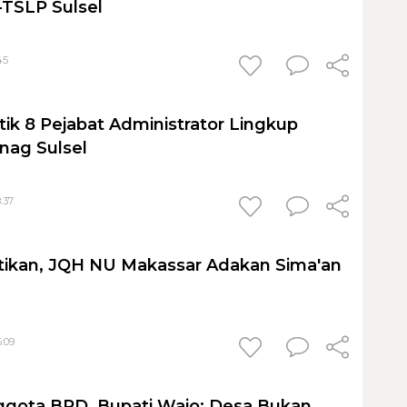
TSLP Sulsel
45
tik 8 Pejabat Administrator Lingkup
nag Sulsel
:37
tikan, JQH NU Makassar Adakan Sima'an
6:09
ggota BPD, Bupati Wajo: Desa Bukan