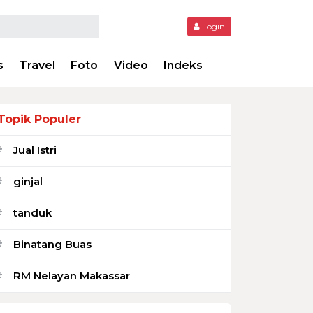
Login
s
Travel
Foto
Video
Indeks
Topik Populer
Jual Istri
#
ginjal
#
tanduk
#
Binatang Buas
#
RM Nelayan Makassar
#