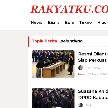
News
Bisnis
Bola
Tekno
Hibu
Topik Berita :
pelantikan
Resmi Dilant
Siap Perkuat
Lisa Emilda
News
- 25 Maret 2026 
Suasana Khid
DPRD Kabupa
PaUs