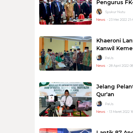
Pengurus FK-
Syukur Nutu
News
- 23 Mei 2022 21:
Khaeroni Lan
Kanwil Keme
PaUs
News
- 28 April 2022 08
Jelang Pelan
Qur'an
PaUs
News
- 13 Maret 2022 1
Lantik 87 An