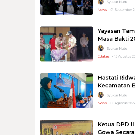
Syukur Nutu
News
- 01 September 2
Yayasan Tam
Masa Bakti 
Syukur Nutu
Edukasi
- 15 Agustus 20
Hastati Ridw
Kecamatan B
Syukur Nutu
News
- 01 Agustus 2022
Ketua DPD I
Gowa Secara