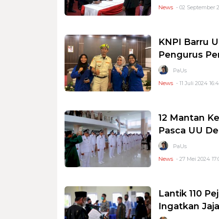
News
- 02 September 2
KNPI Barru U
Pengurus Pe
PaUs
News
- 11 Juli 2024 16:
12 Mantan Ke
Pasca UU De
PaUs
News
- 27 Mei 2024 17:
Lantik 110 
Ingatkan Jaj