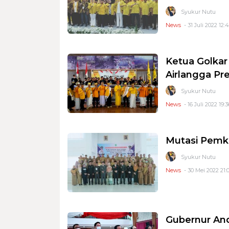
Syukur Nutu
News
- 31 Juli 2022 12:
Ketua Golkar
Airlangga Pr
Syukur Nutu
News
- 16 Juli 2022 19:3
Mutasi Pemka
Syukur Nutu
News
- 30 Mei 2022 21:
Gubernur An