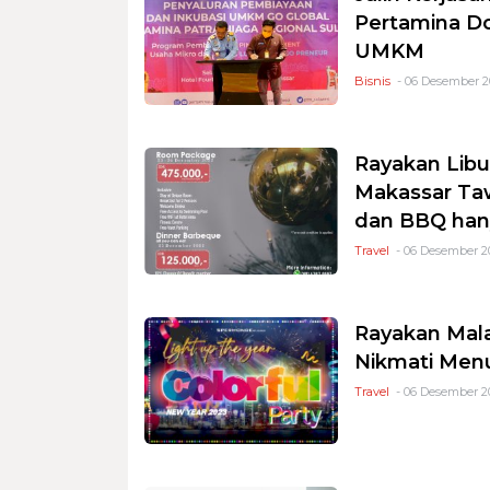
Pertamina D
UMKM
Bisnis
- 06 Desember 20
Rayakan Libur
Makassar Ta
dan BBQ hany
Travel
- 06 Desember 2
Rayakan Mala
Nikmati Menu
Travel
- 06 Desember 20