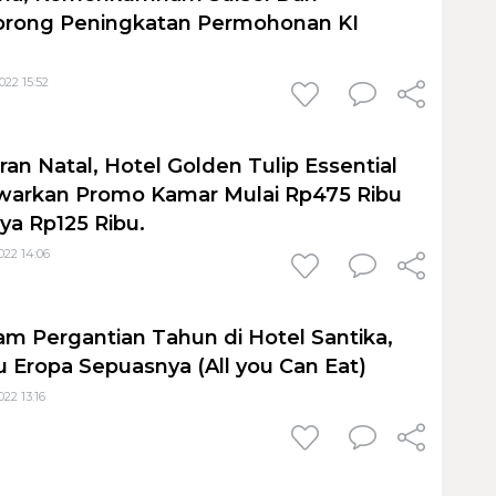
orong Peningkatan Permohonan KI
22 15:52
an Natal, Hotel Golden Tulip Essential
warkan Promo Kamar Mulai Rp475 Ribu
a Rp125 Ribu.
022 14:06
m Pergantian Tahun di Hotel Santika,
 Eropa Sepuasnya (All you Can Eat)
22 13:16