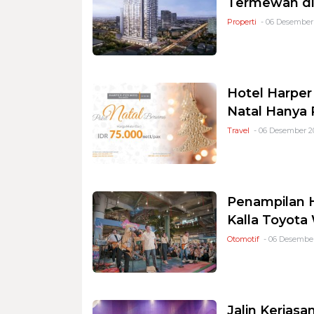
Termewah di
Properti
- 06 Desember
Hotel Harper
Natal Hanya 
Travel
- 06 Desember 20
Penampilan 
Kalla Toyota
Otomotif
- 06 Desember
Jalin Kerja