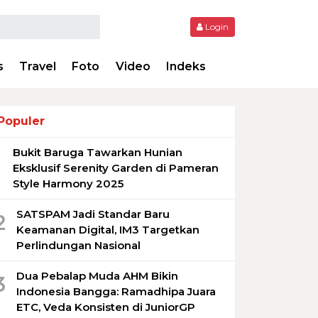
Login
s
Travel
Foto
Video
Indeks
Populer
Bukit Baruga Tawarkan Hunian
1
Eksklusif Serenity Garden di Pameran
Style Harmony 2025
SATSPAM Jadi Standar Baru
2
Keamanan Digital, IM3 Targetkan
Perlindungan Nasional
Dua Pebalap Muda AHM Bikin
3
Indonesia Bangga: Ramadhipa Juara
ETC, Veda Konsisten di JuniorGP