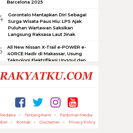
Barcelona 2025
Gorontalo Mantapkan Diri Sebagai
4
Surga Wisata Paus Hiu: LPS Ajak
Puluhan Wartawan Saksikan
Langsung Raksasa Laut Jinak
All New Nissan X-Trail e-POWER e-
5
4ORCE Hadir di Makassar, Usung
Teknologi Elektrifikasi Unggul dan
Pengalaman Berkendara Premium
Tampil Retro dan Stylish, New Honda
6
Genio Hadir dengan Warna Baru dan
Fitur Makin Lengkap
Honda Modif Contest (HMC) 2025 Siap
7
Guncang Makassar, Ajang Kreativitas
Redaksi
Tentang Kami
Pedoman Media
Modifikator Tanah Air
iber
Kontak
Disclaimer
Privacy Policy
JEC ORBITA Gelar Operasi Mata Juling