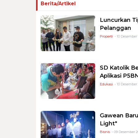
Berita/Artikel
Luncurkan T
Pelanggan
Properti
- 10 Desember 
SD Katolik Be
Aplikasi P5B
Edukasi
- 10 Desember 
Gawean Baru 
Light"
Bisnis
- 09 Desember 20