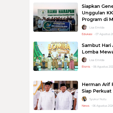
Siapkan Gene
Unggulan KKS
Program di 
Lisa Emilda
Edukasi
- 07 Agustus 2
Sambut Hari 
Lomba Mewar
Lisa Emilda
Bisnis
- 06 Agustus 202
Herman Arif 
Siap Perkuat 
Syukur Nutu
News
- 06 Agustus 2026