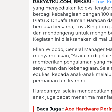
RAKYATKU.COM, BEKASI -
Toys K
yang menyediakan koleksi lengkap
berbagi kebahagiaan dengan 100 a
Piatu & Dhuafa Rumah Harapan d
berbuka bersama, Toys Kingdom ju
dan mendongeng untuk menghibur
Kegiatan ini dilaksanakan di mal 
Ellen Widodo, General Manager M
menyampaikan, “Acara ini digelar
memberikan pengalaman yang me
senyuman dan kebahagiaan. Selain
edukasi kepada anak-anak melalu
permainan fun learning.
Harapannya, selain mendapatkan
anak juga dapat menerima manfaat
Baca Juga :
Ace Hardware Perin