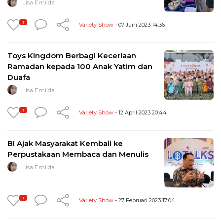
Lisa Emilda
1
Variety Show
- 07 Juni 2023 14:36
Toys Kingdom Berbagi Keceriaan
Ramadan kepada 100 Anak Yatim dan
Duafa
Lisa Emilda
1
Variety Show
- 12 April 2023 20:44
BI Ajak Masyarakat Kembali ke
Perpustakaan Membaca dan Menulis
Lisa Emilda
1
Variety Show
- 27 Februari 2023 17:04