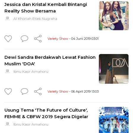
Jessica dan Kristal Kembali Bintangi
Reality Show Bersama
Al Khoriah Etiek Nugraha
Variety Show
- 04 Juni 2019 03:01
Dewi Sandra Berdakwah Lewat Fashion
Muslim 'DOA'
Ibnu Kasir Amahoru
Variety Show
- 06 April 2019 13:03
Usung Tema 'The Future of Culture',
FEMME & CBFW 2019 Segera Digelar
Ibnu Kasir Amahoru