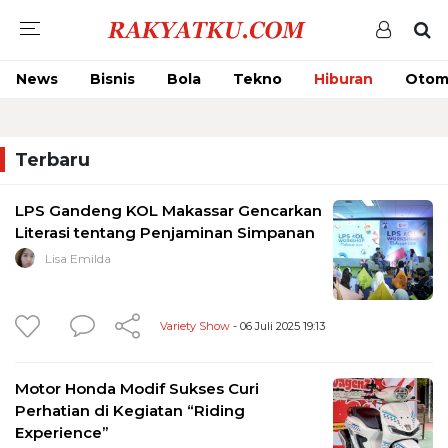
News
Bisnis
Bola
Tekno
Hiburan
Otom
Terbaru
LPS Gandeng KOL Makassar Gencarkan
Literasi tentang Penjaminan Simpanan
Lisa Emilda
Variety Show
- 06 Juli 2025 19:13
Motor Honda Modif Sukses Curi
Perhatian di Kegiatan “Riding
Experience”