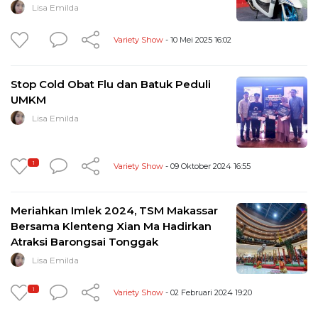
Lisa Emilda
Variety Show
- 10 Mei 2025 16:02
Stop Cold Obat Flu dan Batuk Peduli
UMKM
Lisa Emilda
1
Variety Show
- 09 Oktober 2024 16:55
Meriahkan Imlek 2024, TSM Makassar
Bersama Klenteng Xian Ma Hadirkan
Atraksi Barongsai Tonggak
Lisa Emilda
1
Variety Show
- 02 Februari 2024 19:20