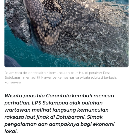
Dalam satu dekade terakhir, kemunculan paus hiu di perairan Desa
Botubarani menjadi titik awal berkembangnya wisata edukasi berbasis
konservasi
Wisata paus hiu Gorontalo kembali mencuri
perhatian. LPS Sulampua ajak puluhan
wartawan melihat langsung kemunculan
raksasa laut jinak di Botubarani. Simak
pengalaman dan dampaknya bagi ekonomi
lokal.