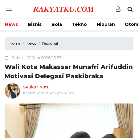
News
Bisnis
Bola
Tekno
Hiburan
Otom
Home
News
Regional
Selasa, 02 Juni 2026 23:57
Wali Kota Makassar Munafri Arifuddin
Motivasi Delegasi Paskibraka
Syukur Nutu
Konten Redaksi Rakyatku.Com