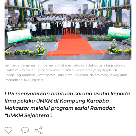
Lembaga Penjamin Simpanan (LPS) menyalurkan dukungan bagi pelaku
usaha mikro melalui program sosial “UMKM Sejahtera” yang digelar di
Kampung Karabba, Kecamatan Tallo, Kota Makassar, dalam rangka kegiatan
Ramadhan 1447 Hijriah.
LPS menyalurkan bantuan sarana usaha kepada
lima pelaku UMKM di Kampung Karabba
Makassar melalui program sosial Ramadan
“UMKM Sejahtera”.