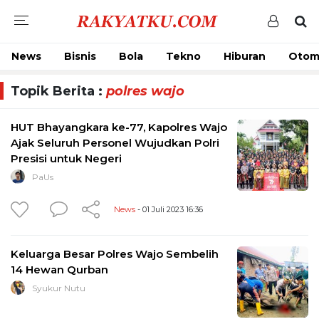
News
Bisnis
Bola
Tekno
Hiburan
Otom
Topik Berita :
polres wajo
HUT Bhayangkara ke-77, Kapolres Wajo
Ajak Seluruh Personel Wujudkan Polri
Presisi untuk Negeri
PaUs
News
- 01 Juli 2023 16:36
Keluarga Besar Polres Wajo Sembelih
14 Hewan Qurban
Syukur Nutu