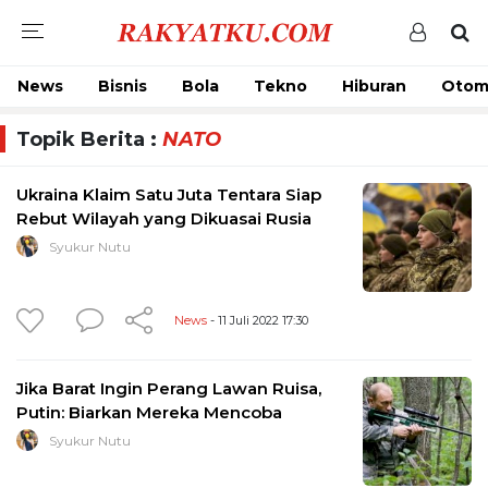
News
Bisnis
Bola
Tekno
Hiburan
Otom
Topik Berita :
NATO
Ukraina Klaim Satu Juta Tentara Siap
Rebut Wilayah yang Dikuasai Rusia
Syukur Nutu
News
- 11 Juli 2022 17:30
Jika Barat Ingin Perang Lawan Ruisa,
Putin: Biarkan Mereka Mencoba
Syukur Nutu