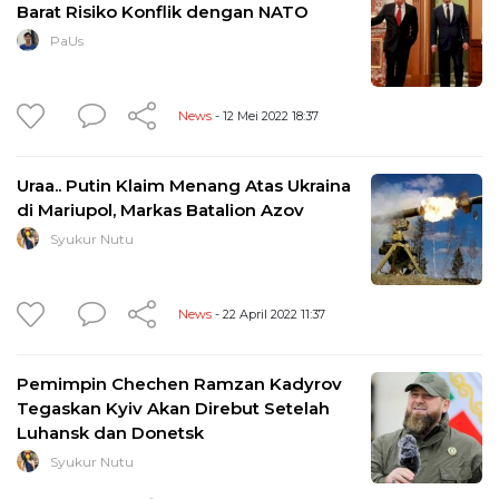
Barat Risiko Konflik dengan NATO
PaUs
News
- 12 Mei 2022 18:37
Uraa.. Putin Klaim Menang Atas Ukraina
di Mariupol, Markas Batalion Azov
Syukur Nutu
News
- 22 April 2022 11:37
Pemimpin Chechen Ramzan Kadyrov
Tegaskan Kyiv Akan Direbut Setelah
Luhansk dan Donetsk
Syukur Nutu