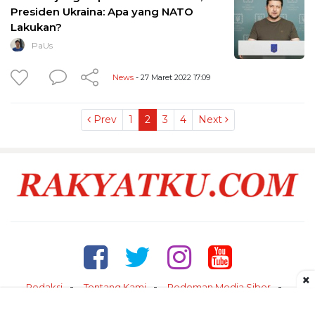
Presiden Ukraina: Apa yang NATO
Lakukan?
PaUs
News
- 27 Maret 2022 17:09
Prev
1
2
3
4
Next
×
Redaksi
Tentang Kami
Pedoman Media Siber
Kontak
Disclaimer
Privacy Policy