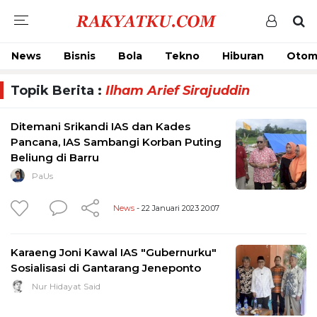
News
Bisnis
Bola
Tekno
Hiburan
Otom
Topik Berita :
Ilham Arief Sirajuddin
Ditemani Srikandi IAS dan Kades
Pancana, IAS Sambangi Korban Puting
Beliung di Barru
PaUs
News
- 22 Januari 2023 20:07
Karaeng Joni Kawal IAS "Gubernurku"
Sosialisasi di Gantarang Jeneponto
Nur Hidayat Said