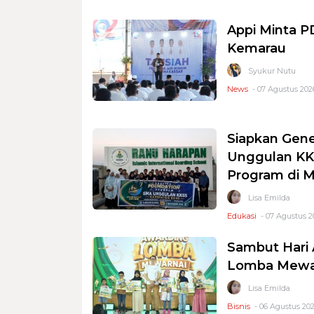
Appi Minta 
Kemarau
Syukur Nutu
News
- 07 Agustus 2026
Siapkan Gene
Unggulan KKS
Program di 
Lisa Emilda
Edukasi
- 07 Agustus 2
Sambut Hari 
Lomba Mewar
Lisa Emilda
Bisnis
- 06 Agustus 202