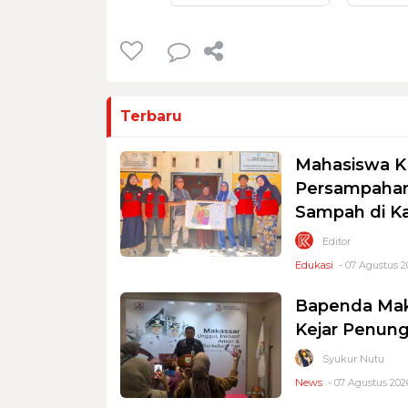
Terbaru
Mahasiswa K
Persampahan
Sampah di K
Editor
Edukasi
- 07 Agustus 2
Bapenda Mak
Kejar Penung
Syukur Nutu
News
- 07 Agustus 2026