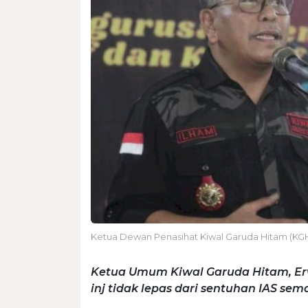
Ketua Dewan Penasihat Kiwal Garuda Hitam (KGH), 
Ketua Umum Kiwal Garuda Hitam, Er
inj tidak lepas dari sentuhan IAS se