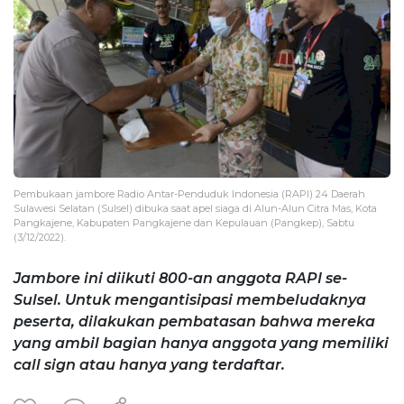
Pembukaan jambore Radio Antar-Penduduk Indonesia (RAPI) 24 Daerah
Sulawesi Selatan (Sulsel) dibuka saat apel siaga di Alun-Alun Citra Mas, Kota
Pangkajene, Kabupaten Pangkajene dan Kepulauan (Pangkep), Sabtu
(3/12/2022).
Jambore ini diikuti 800-an anggota RAPI se-
Sulsel. Untuk mengantisipasi membeludaknya
peserta, dilakukan pembatasan bahwa mereka
yang ambil bagian hanya anggota yang memiliki
call sign atau hanya yang terdaftar.