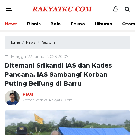
News
Bisnis
Bola
Tekno
Hiburan
Otom
Home
News
Regional
Minggu, 22 Januari 2023 20:07
Ditemani Srikandi IAS dan Kades
Pancana, IAS Sambangi Korban
Puting Beliung di Barru
PaUs
Konten Redaksi Rakyatku.Com