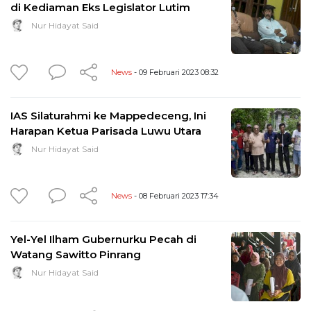
di Kediaman Eks Legislator Lutim
Nur Hidayat Said
News
- 09 Februari 2023 08:32
IAS Silaturahmi ke Mappedeceng, Ini
Harapan Ketua Parisada Luwu Utara
Nur Hidayat Said
News
- 08 Februari 2023 17:34
Yel-Yel Ilham Gubernurku Pecah di
Watang Sawitto Pinrang
Nur Hidayat Said