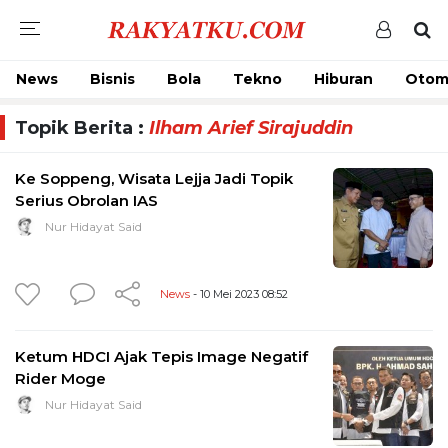
News
Bisnis
Bola
Tekno
Hiburan
Otom
Topik Berita :
Ilham Arief Sirajuddin
Ke Soppeng, Wisata Lejja Jadi Topik
Serius Obrolan IAS
Nur Hidayat Said
News
- 10 Mei 2023 08:52
Ketum HDCI Ajak Tepis Image Negatif
Rider Moge
Nur Hidayat Said