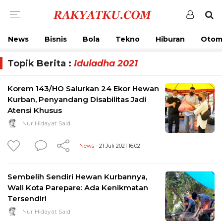
News
Bisnis
Bola
Tekno
Hiburan
Otom
Topik Berita :
Iduladha 2021
Korem 143/HO Salurkan 24 Ekor Hewan
Kurban, Penyandang Disabilitas Jadi
Atensi Khusus
Nur Hidayat Said
News
- 21 Juli 2021 16:02
Sembelih Sendiri Hewan Kurbannya,
Wali Kota Parepare: Ada Kenikmatan
Tersendiri
Nur Hidayat Said