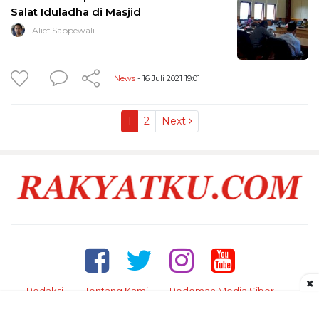
Salat Iduladha di Masjid
Alief Sappewali
News
- 16 Juli 2021 19:01
1
2
Next
×
Redaksi
Tentang Kami
Pedoman Media Siber
Kontak
Disclaimer
Privacy Policy