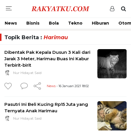
News
Bisnis
Bola
Tekno
Hiburan
Otom
Topik Berita :
Harimau
Dibentak Pak Kepala Dusun 3 Kali dari
Jarak 3 Meter, Harimau Buas Ini Kabur
Terbirit-birit
Nur Hidayat Said
News
- 16 Januari 2021 18:02
Pasutri Ini Beli Kucing Rp15 Juta yang
Ternyata Anak Harimau
Nur Hidayat Said