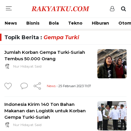
News
Bisnis
Bola
Tekno
Hiburan
Otom
Topik Berita :
Gempa Turki
Jumlah Korban Gempa Turki-Suriah
Tembus 50.000 Orang
Nur Hidayat Said
News
- 25 Februari 2023 11:07
Indonesia Kirim 140 Ton Bahan
Makanan dan Logistik untuk Korban
Gempa Turki-Suriah
Nur Hidayat Said