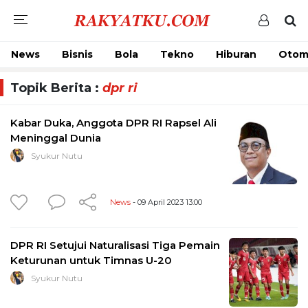
News
Bisnis
Bola
Tekno
Hiburan
Otom
Topik Berita :
dpr ri
Kabar Duka, Anggota DPR RI Rapsel Ali
Meninggal Dunia
Syukur Nutu
News
- 09 April 2023 13:00
DPR RI Setujui Naturalisasi Tiga Pemain
Keturunan untuk Timnas U-20
Syukur Nutu