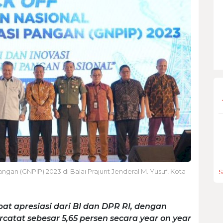
ngan (GNPIP) 2023 di Balai Prajurit Jenderal M. Yusuf, Kota
S
pat apresiasi dari BI dan DPR RI, dengan
rcatat sebesar 5,65 persen secara year on year