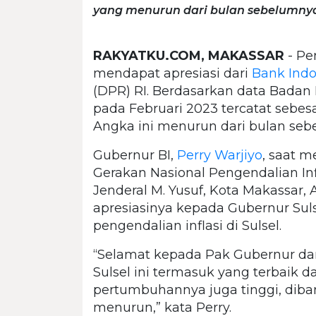
yang menurun dari bulan sebelumnya 
RAKYATKU.COM, MAKASSAR
- Pe
mendapat apresiasi dari
Bank Indo
(DPR) RI. Berdasarkan data Badan Pu
pada Februari 2023 tercatat sebesar
Angka ini menurun dari bulan seb
Gubernur BI,
Perry Warjiyo
, saat 
Gerakan Nasional Pengendalian Infl
Jenderal M. Yusuf, Kota Makassar,
apresiasinya kepada Gubernur Sul
pengendalian inflasi di Sulsel.
“Selamat kepada Pak Gubernur dan r
Sulsel ini termasuk yang terbaik d
pertumbuhannya juga tinggi, diban
menurun,” kata Perry.