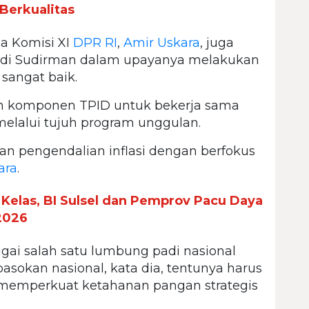
Berkualitas
ua Komisi XI
DPR RI
,
Amir Uskara
, juga
di Sudirman dalam upayanya melakukan
 sangat baik.
h komponen TPID untuk bekerja sama
lalui tujuh program unggulan.
n pengendalian inflasi dengan berfokus
ara
.
elas, BI Sulsel dan Pemprov Pacu Daya
2026
agai salah satu lumbung padi nasional
pasokan nasional, kata dia, tentunya harus
 memperkuat ketahanan pangan strategis