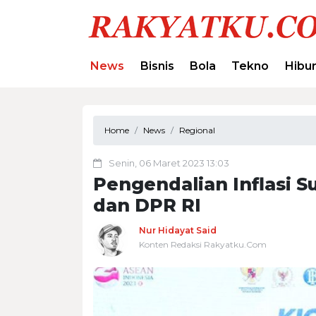
News
Bisnis
Bola
Tekno
Hibu
Home
News
Regional
Senin, 06 Maret 2023 13:03
Pengendalian Inflasi Su
dan DPR RI
Nur Hidayat Said
Konten Redaksi Rakyatku.Com