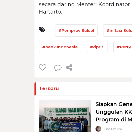
secara daring Menteri Koordinator
Hartarto.
#Pemprov Sulsel
#inflasi Sul
#bank Indonesia
#dpr ri
#Perry
Terbaru
Siapkan Gene
Unggulan KKS
Program di 
Lisa Emilda