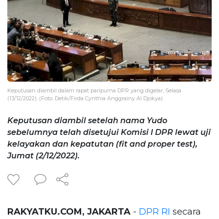
Keputusan diambil dalam rapat paripurna DPR yang digelar, Selasa
(13/12/2022). (Foto: Detik/Firda Cynthia Anggrainy Al Djokya)
Keputusan diambil setelah nama Yudo
sebelumnya telah disetujui Komisi I DPR lewat uji
kelayakan dan kepatutan (fit and proper test),
Jumat (2/12/2022).
RAKYATKU.COM, JAKARTA
-
DPR RI
secara