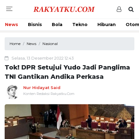
News
Bisnis
Bola
Tekno
Hiburan
Otom
Home
News
Nasional
Selasa, 13 Desember 2022 12:43
Tok! DPR Setujui Yudo Jadi Panglima
TNI Gantikan Andika Perkasa
Nur Hidayat Said
Konten Redaksi Rakyatku.Com