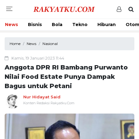
News
Bisnis
Bola
Tekno
Hiburan
Otom
Home
News
Nasional
Kamis, 19 Januari 2023 11:44
Anggota DPR RI Bambang Purwanto
Nilai Food Estate Punya Dampak
Bagus untuk Petani
Nur Hidayat Said
Konten Redaksi Rakyatku.Com