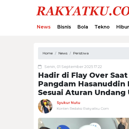
News
Bisnis
Bola
Tekno
Hibu
Home
News
Peristiwa
Senin, 01 September 2025 17:22
Hadir di Flay Over Sa
Pangdam Hasanuddin H
Sesuai Aturan Undang
Syukur Nutu
Konten Redaksi Rakyatku.Com