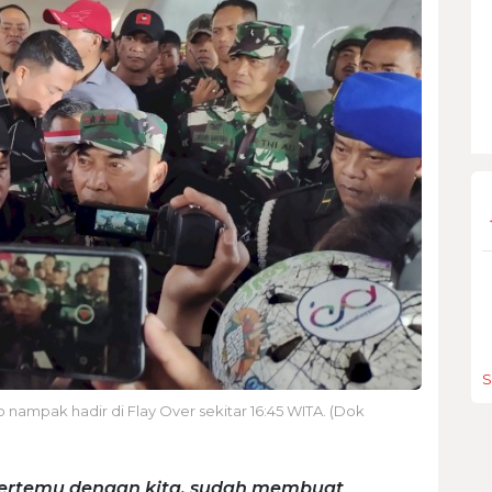
S
nampak hadir di Flay Over sekitar 16:45 WITA. (Dok
bertemu dengan kita, sudah membuat