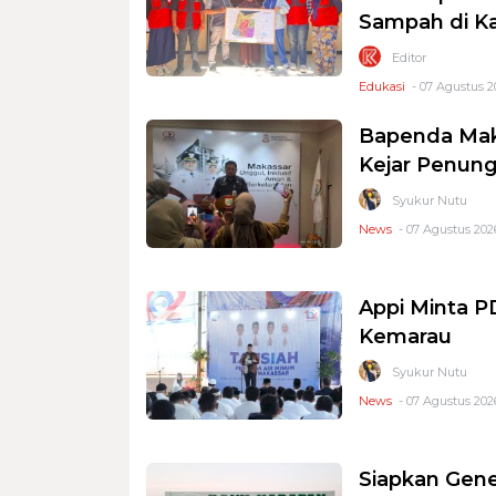
Sampah di K
Editor
Edukasi
- 07 Agustus 2
Bapenda Mak
Kejar Penung
Syukur Nutu
News
- 07 Agustus 2026
Appi Minta 
Kemarau
Syukur Nutu
News
- 07 Agustus 2026
Siapkan Gene