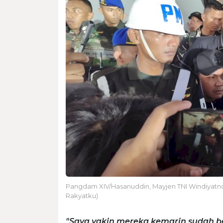
Pangdam XIV/Hasanuddin, Mayjen TNI Windiyatno 
Rakyatku)
"Saya yakin mereka kemarin sudah 