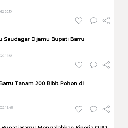
22 20:10
 Saudagar Dijamu Bupati Barru
22 12:56
arru Tanam 200 Bibit Pohon di
g
22 19:48
, Bupati Barru: Mengalahkan Kinerja OPD