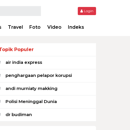
Login
s
Travel
Foto
Video
Indeks
Topik Populer
air india express
#
penghargaan pelapor korupsi
#
andi murniaty makking
#
Polisi Meninggal Dunia
#
dr budiman
#