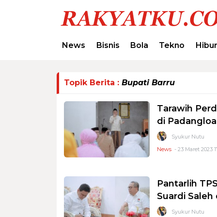
News
Bisnis
Bola
Tekno
Hibu
Topik Berita :
Bupati Barru
Tarawih Perd
di Padanglo
Syukur Nutu
News
- 23 Maret 2023 1
Pantarlih TP
Suardi Saleh
Syukur Nutu