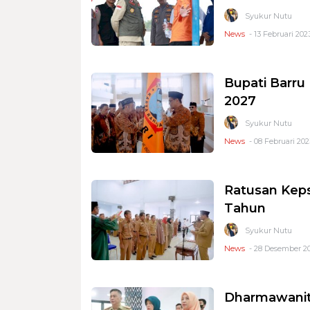
Syukur Nutu
News
- 13 Februari 2023
Bupati Barru
2027
Syukur Nutu
News
- 08 Februari 202
Ratusan Keps
Tahun
Syukur Nutu
News
- 28 Desember 20
Dharmawanita