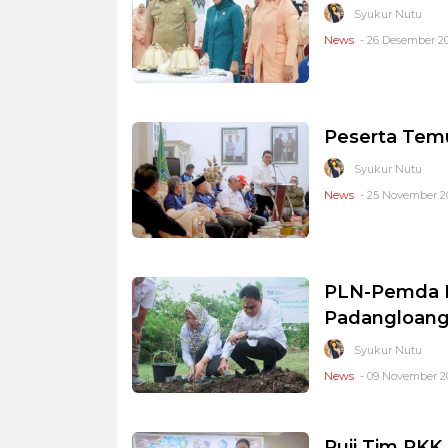
Syukur Nutu
News
- 26 Desember 20
Peserta Temu
Syukur Nutu
News
- 25 November 20
PLN-Pemda B
Padangloan
Syukur Nutu
News
- 09 November 20
Puji Tim PKK