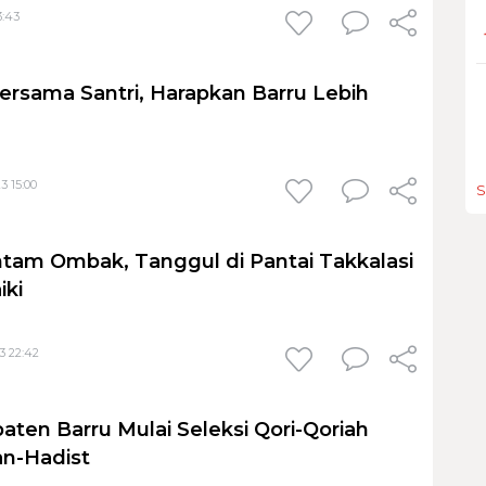
3:43
ersama Santri, Harapkan Barru Lebih
3 15:00
S
tam Ombak, Tanggul di Pantai Takkalasi
iki
3 22:42
aten Barru Mulai Seleksi Qori-Qoriah
an-Hadist