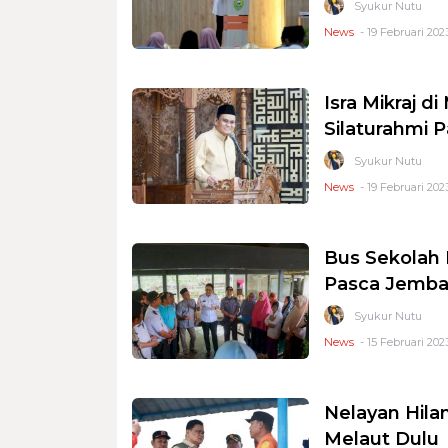
Syukur Nutu
News
- 19 Februari 202
Isra Mikraj d
Silaturahmi 
Syukur Nutu
News
- 19 Februari 2023
Bus Sekolah 
Pasca Jemba
Syukur Nutu
News
- 15 Februari 202
Nelayan Hila
Melaut Dulu