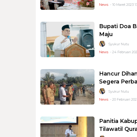
News
- 10 Maret 2023 1
Bupati Doa B
Maju
Syukur Nutu
News
- 24 Februari 202
Hancur Dihan
Segera Perba
Syukur Nutu
News
- 20 Februari 202
Panitia Kabup
Tilawatil Qur