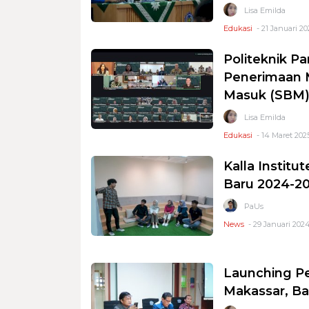
Lisa Emilda
Edukasi
- 21 Januari 20
Politeknik P
Penerimaan M
Masuk (SBM)
Lisa Emilda
Edukasi
- 14 Maret 2025
Kalla Instit
Baru 2024-2
PaUs
News
- 29 Januari 2024
Launching P
Makassar, Ba