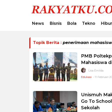
News
Bisnis
Bola
Tekno
Hibu
Topik Berita :
penerimaan mahasisw
PMB Poltekpa
Mahasiswa di
Lisa Emilda
Edukasi
- 11 Februari 2
Unismuh Mak
Go To School
Sekolah