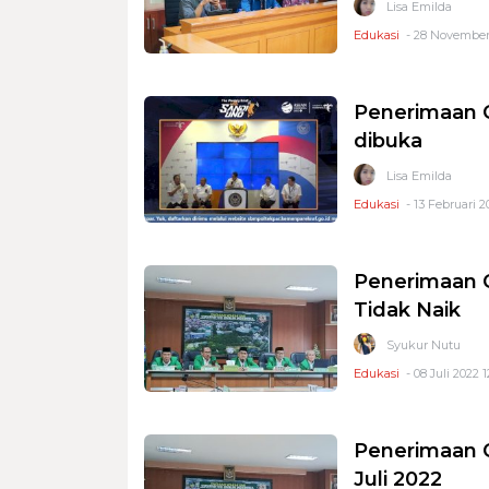
Lisa Emilda
Edukasi
- 28 November
Penerimaan C
dibuka
Lisa Emilda
Edukasi
- 13 Februari 2
Penerimaan 
Tidak Naik
Syukur Nutu
Edukasi
- 08 Juli 2022 
Penerimaan 
Juli 2022