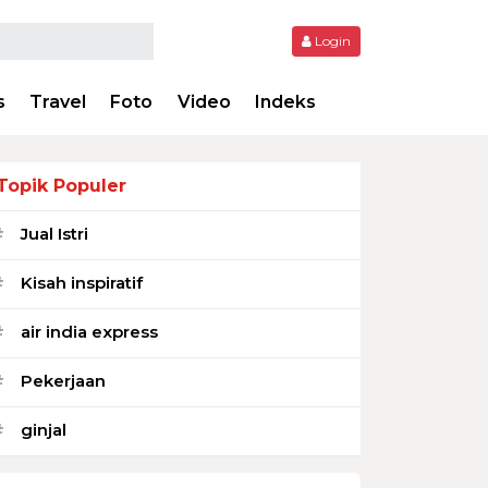
Login
s
Travel
Foto
Video
Indeks
Topik Populer
Jual Istri
#
Kisah inspiratif
#
air india express
#
Pekerjaan
#
ginjal
#