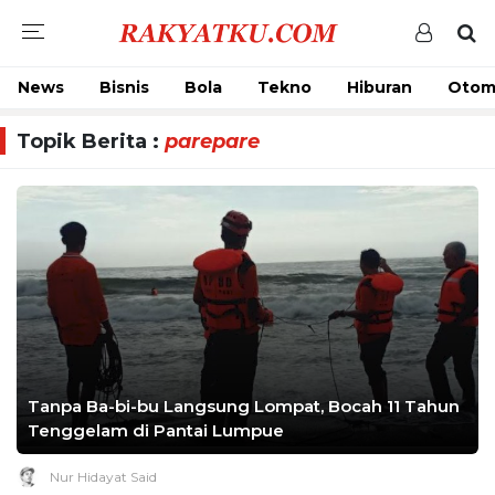
News
Bisnis
Bola
Tekno
Hiburan
Otom
Topik Berita :
parepare
Tanpa Ba-bi-bu Langsung Lompat, Bocah 11 Tahun
Tenggelam di Pantai Lumpue
Nur Hidayat Said