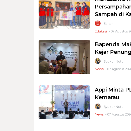
Persampahan
Sampah di K
Editor
Edukasi
- 07 Agustus 2
Bapenda Mak
Kejar Penung
Syukur Nutu
News
- 07 Agustus 2026
Appi Minta 
Kemarau
Syukur Nutu
News
- 07 Agustus 2026