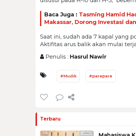
disusul pada H-10 dan H-3," bebern
Baca Juga :
Tasming Hamid Had
Makassar, Dorong Investasi da
Saat ini, sudah ada 7 kapal yang p
Aktifitas arus balik akan mulai ter
Penulis :
Hasrul Nawir
#Mudik
#parepare
Terbaru
Mahasiswa K