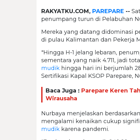
RAKYATKU.COM,
PAREPARE
--
Sat
penumpang turun di Pelabuhan Nus
Mereka yang datang didominasi pe
di pulau Kalimantan dan Pekerja Mi
"Hingga H-1 jelang lebaran, penu
sementara yang naik 4.711, jadi t
mudik
hingga hari ini berjumlah 2
Sertifikasi Kapal KSOP Parepare, N
Baca Juga :
Parepare Keren Taha
Wirausaha
Nurbaya menjelaskan berdasarka
mengalami kenaikan cukup signifi
mudik
karena pandemi.