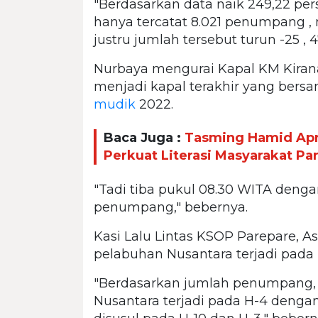
"Berdasarkan data naik 249,22 pe
hanya tercatat 8.021 penumpang ,
justru jumlah tersebut turun -25 , 4
Nurbaya mengurai Kapal KM Kirana
menjadi kapal terakhir yang bers
mudik
2022.
Baca Juga :
Tasming Hamid Apr
Perkuat Literasi Masyarakat Pa
"Tadi tiba pukul 08.30 WITA deng
penumpang," bebernya.
Kasi Lalu Lintas KSOP Parepare,
pelabuhan Nusantara terjadi pada 
"Berdasarkan jumlah penumpang,
Nusantara terjadi pada H-4 deng