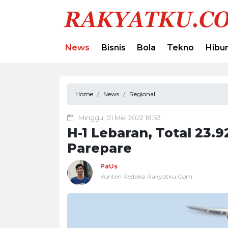
News
Bisnis
Bola
Tekno
Hibu
Home
News
Regional
Minggu, 01 Mei 2022 18:53
H-1 Lebaran, Total 23.
Parepare
PaUs
Konten Redaksi Rakyatku.Com