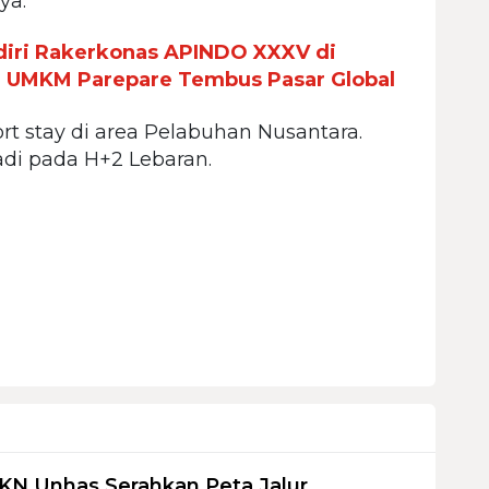
ya.
iri Rakerkonas APINDO XXXV di
n UMKM Parepare Tembus Pasar Global
ort stay di area Pelabuhan Nusantara.
jadi pada H+2 Lebaran.
KN Unhas Serahkan Peta Jalur