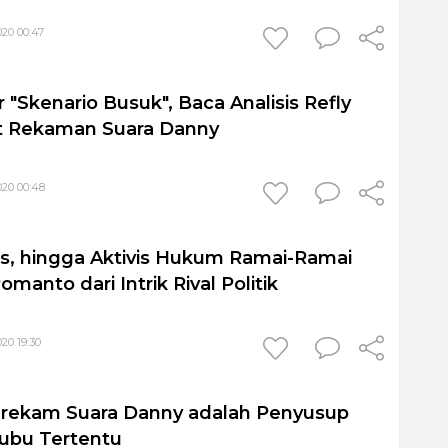
20 00:47
"Skenario Busuk", Baca Analisis Refly
it Rekaman Suara Danny
20 00:48
s, hingga Aktivis Hukum Ramai-Ramai
manto dari Intrik Rival Politik
20 19:30
erekam Suara Danny adalah Penyusup
Kubu Tertentu