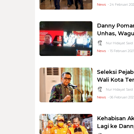
News
- 24 Februari 202
Danny Pomant
Unhas, Wagu
Nur Hidayat Said
News
- 15 Februari 2021
Seleksi Peja
Wali Kota Ter
Nur Hidayat Said
News
- 06 Februari 202
Kehabisan A
Lagi ke Dan