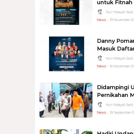
untuk Fitna
Nur Hidayat Said
News
- 19 November 20
Danny Pomant
Masuk Daftar
Nur Hidayat Said
News
- 16 November 20
Didampingi U
Pernikahan M
Nur Hidayat Said
News
- 19 September 20
Hadiri Unda