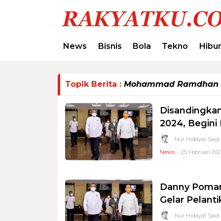
News
Bisnis
Bola
Tekno
Hibu
Topik Berita :
Mohammad Ramdhan 
Disandingkan
2024, Begini
Nur Hidayat Said
News
- 25 Februari 2021
Danny Pomant
Gelar Pelanti
Nur Hidayat Said