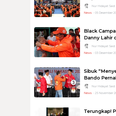
Nur Hidayat Said
News
- 05 Desember 20
Black Campai
Danny Lahir 
Nur Hidayat Said
News
- 03 Desember 20
Sibuk “Menye
Bando Pernah
Nur Hidayat Said
News
- 25 November 2
Terungkap! 