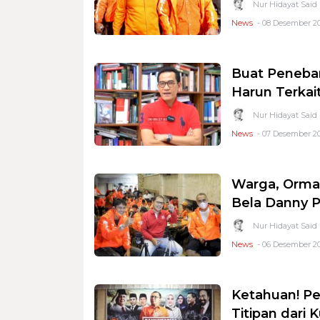
Nur Hidayat Said
News
- 08 Desember 20
Buat Penebar 
Harun Terka
Nur Hidayat Said
News
- 07 Desember 20
Warga, Orma
Bela Danny Po
Nur Hidayat Said
News
- 06 Desember 20
Ketahuan! P
Titipan dari 