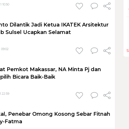
1 10:50
o Dilantik Jadi Ketua IKATEK Arsitektur
b Sulsel Ucapkan Selamat
 09:02
S
bat Pemkot Makassar, NA Minta Pj dan
pilih Bicara Baik-Baik
1 22:59
kal, Penebar Omong Kosong Sebar Fitnah
ny-Fatma