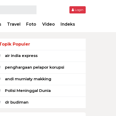
Login
s
Travel
Foto
Video
Indeks
Topik Populer
air india express
#
penghargaan pelapor korupsi
#
andi murniaty makking
#
Polisi Meninggal Dunia
#
dr budiman
#