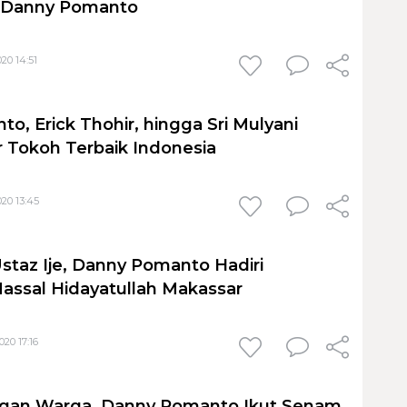
h Danny Pomanto
20 14:51
o, Erick Thohir, hingga Sri Mulyani
 Tokoh Terbaik Indonesia
20 13:45
staz Ije, Danny Pomanto Hadiri
assal Hidayatullah Makassar
20 17:16
ngan Warga, Danny Pomanto Ikut Senam