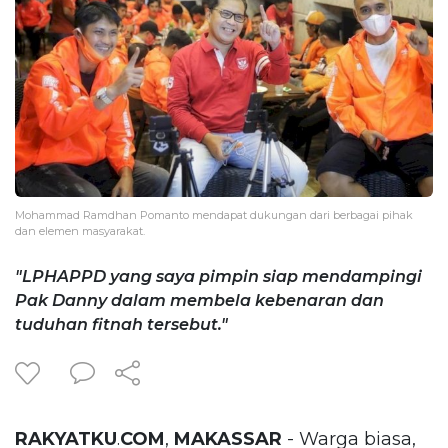
Mohammad Ramdhan Pomanto mendapat dukungan dari berbagai pihak
dan elemen masyarakat.
"LPHAPPD yang saya pimpin siap mendampingi
Pak Danny dalam membela kebenaran dan
tuduhan fitnah tersebut."
RAKYATKU
.
COM
,
MAKASSAR
- Warga biasa,