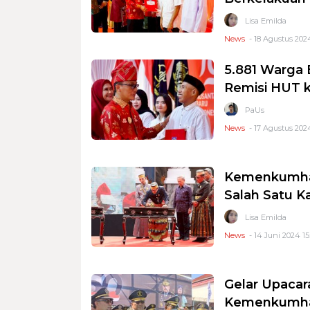
Lisa Emilda
News
- 18 Agustus 202
5.881 Warga 
Remisi HUT k
PaUs
News
- 17 Agustus 202
Kemenkumham
Salah Satu K
Lisa Emilda
News
- 14 Juni 2024 15
Gelar Upacar
Kemenkumham