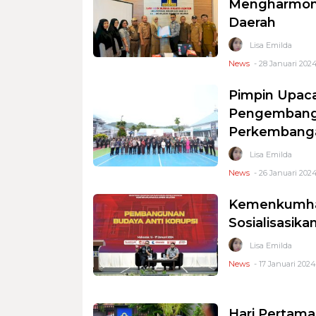
Mengharmoni
Daerah
Lisa Emilda
News
- 28 Januari 2024
Pimpin Upaca
Pengembang
Perkembanga
Lisa Emilda
News
- 26 Januari 2024 
Kemenkumham
Sosialisasika
Lisa Emilda
News
- 17 Januari 2024
Hari Pertama