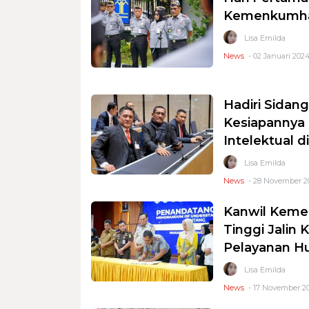
Kemenkumham
Lisa Emilda
News
- 02 Januari 2024
Hadiri Sidan
Kesiapannya
Intelektual di
Lisa Emilda
News
- 28 November 20
Kanwil Keme
Tinggi Jalin
Pelayanan 
Lisa Emilda
News
- 17 November 20