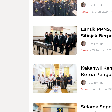
Lisa Emilda
News
- 27 April 2024 1
Lantik PPNS,
Sitinjak Berp
Lisa Emilda
News
- 05 Februari 202
Kakanwil Ke
Ketua Pengad
Lisa Emilda
News
- 04 Februari 202
Selama Sepe