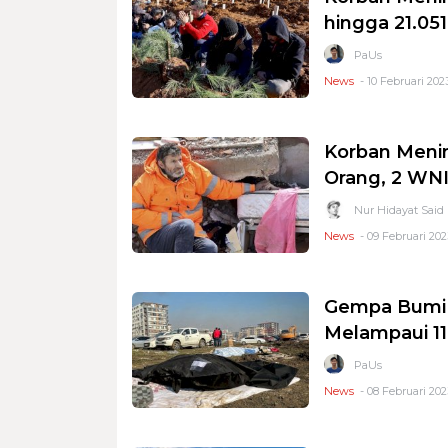
hingga 21.05
PaUs
News
- 10 Februari 2023
Korban Meni
Orang, 2 WN
Nur Hidayat Said
News
- 09 Februari 202
Gempa Bumi 
Melampaui 11
PaUs
News
- 08 Februari 2023