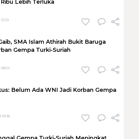
 Ribu Lebih Terluka
 12:03
Gaib, SMA Islam Athirah Bukit Baruga
rban Gempa Turki-Suriah
3 08:04
us: Belum Ada WNI Jadi Korban Gempa
3 09:36
nggal Gempa Turki-Suriah Meningkat