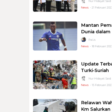
Nur Hidayat Said
News
- 21 Februari 2023
Mantan Pemai
Dunia dalam
PaUs
News
- 18 Februari 2023
Update Terb
Turki-Suriah
Nur Hidayat Said
News
- 15 Februari 202
Relawan Wahd
Km Salurkan 