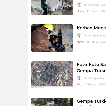
Nur Hidayat Said
News
- 13 Februari 2023
Korban Menin
Nur Hidayat Said
News
- 13 Februari 202
Foto-Foto Sa
Gempa Turki
Nur Hidayat Said
Foto
- 11 Februari 2023 1
Gempa Turki-