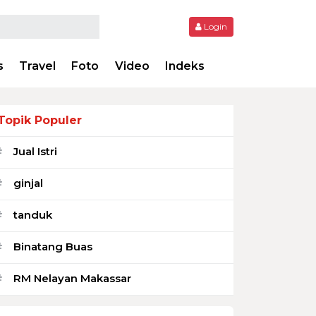
Login
s
Travel
Foto
Video
Indeks
Topik Populer
Jual Istri
#
ginjal
#
tanduk
#
Binatang Buas
#
RM Nelayan Makassar
#