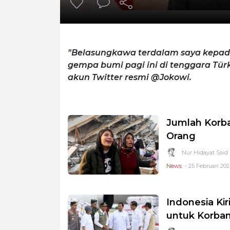
"Belasungkawa terdalam saya kepada
gempa bumi pagi ini di tenggara Türki
akun Twitter resmi @Jokowi.
Jumlah Korb
Orang
Nur Hidayat Said
News
- 25 Februari 2023
Indonesia Ki
untuk Korban