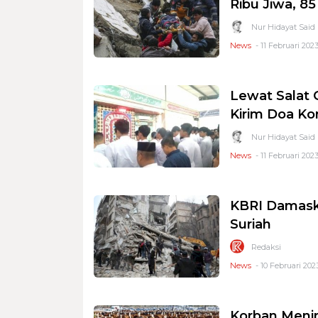
Ribu Jiwa, 85
Nur Hidayat Said
News
- 11 Februari 2023
Lewat Salat 
Kirim Doa Ko
Nur Hidayat Said
News
- 11 Februari 202
KBRI Damask
Suriah
Redaksi
News
- 10 Februari 202
Korban Meni