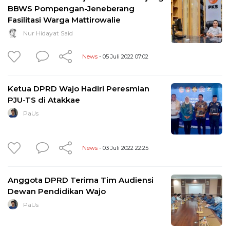
BBWS Pompengan-Jeneberang
Fasilitasi Warga Mattirowalie
Nur Hidayat Said
News
- 05 Juli 2022 07:02
Ketua DPRD Wajo Hadiri Peresmian
PJU-TS di Atakkae
PaUs
News
- 03 Juli 2022 22:25
Anggota DPRD Terima Tim Audiensi
Dewan Pendidikan Wajo
PaUs