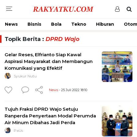
News
Bisnis
Bola
Tekno
Hiburan
Otom
Topik Berita :
DPRD Wajo
Gelar Reses, Elfrianto Siap Kawal
Aspirasi Masyarakat dan Membangun
Komunikasi yang Efektif
Syukur Nutu
News
- 25 Juli 2022 18:10
Tujuh Fraksi DPRD Wajo Setuju
Ranperda Penyertaan Modal Perumda
Air Minum Dibahas Jadi Perda
PaUs