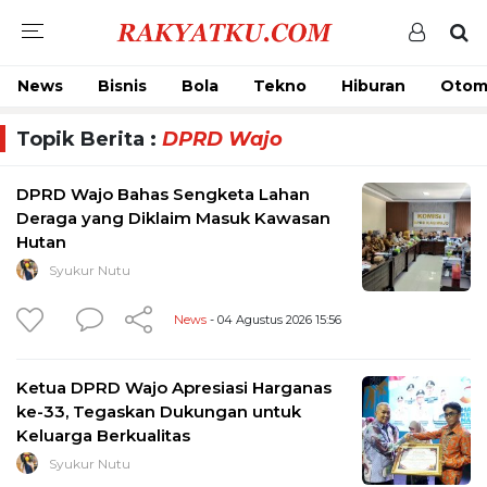
News
Bisnis
Bola
Tekno
Hiburan
Otom
Topik Berita :
DPRD Wajo
DPRD Wajo Bahas Sengketa Lahan
Deraga yang Diklaim Masuk Kawasan
Hutan
Syukur Nutu
News
- 04 Agustus 2026 15:56
Ketua DPRD Wajo Apresiasi Harganas
ke-33, Tegaskan Dukungan untuk
Keluarga Berkualitas
Syukur Nutu