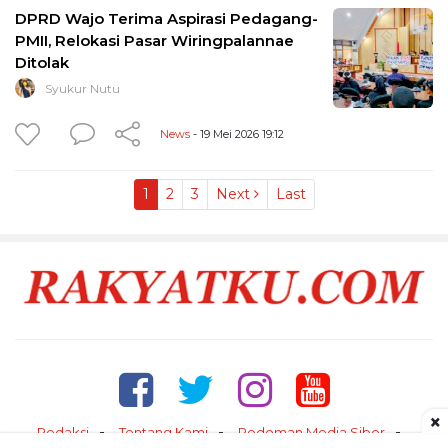
DPRD Wajo Terima Aspirasi Pedagang-
PMII, Relokasi Pasar Wiringpalannae
Ditolak
Syukur Nutu
News
- 19 Mei 2026 19:12
1
2
3
Next
Last
×
Redaksi
Tentang Kami
Pedoman Media Siber