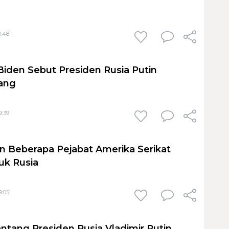
0:48
Biden Sebut Presiden Rusia Putin
ang
9:39
n Beberapa Pejabat Amerika Serikat
uk Rusia
9:05
ntang Presiden Rusia Vladimir Putin