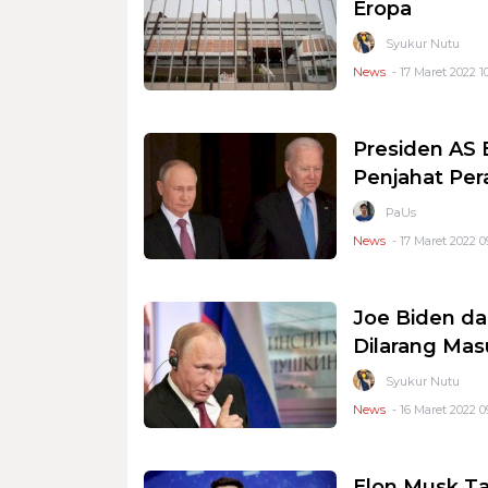
Eropa
Syukur Nutu
News
- 17 Maret 2022 1
Presiden AS 
Penjahat Per
PaUs
News
- 17 Maret 2022 0
Joe Biden da
Dilarang Mas
Syukur Nutu
News
- 16 Maret 2022 0
Elon Musk Ta