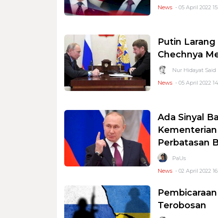
News
- 05 April 2022 15
Putin Larang
Chechnya Men
Nur Hidayat Said
News
- 05 April 2022 1
Ada Sinyal B
Kementerian 
Perbatasan B
PaUs
News
- 02 April 2022 16
Pembicaraan 
Terobosan