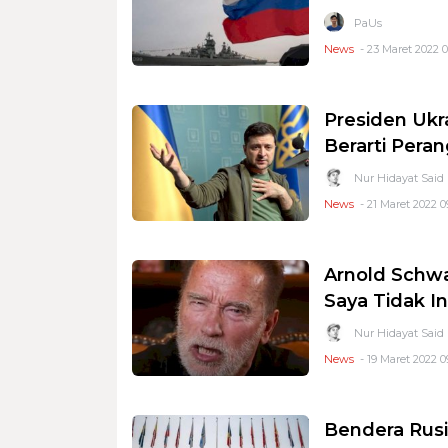
PaUs
News
- 23 Maret 2022 
Presiden Ukr
Berarti Pera
Nur Hidayat Said
News
- 21 Maret 2022 0
Arnold Schwa
Saya Tidak I
Nur Hidayat Said
News
- 19 Maret 2022 0
Bendera Rusi