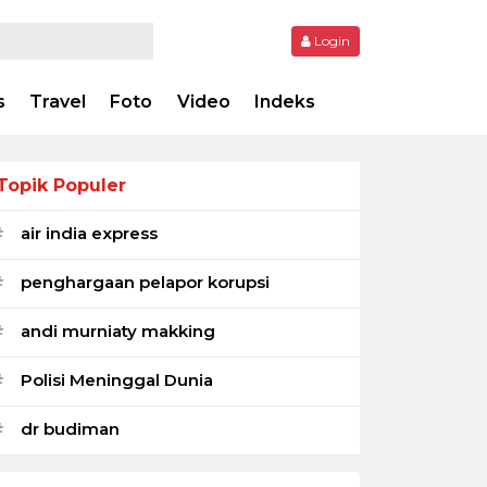
Login
s
Travel
Foto
Video
Indeks
Topik Populer
air india express
#
penghargaan pelapor korupsi
#
andi murniaty makking
#
Polisi Meninggal Dunia
#
dr budiman
#