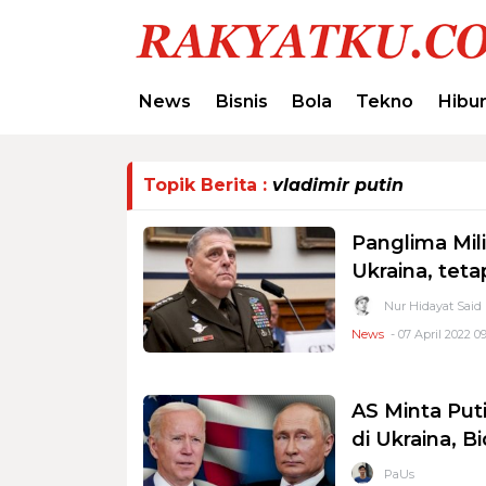
News
Bisnis
Bola
Tekno
Hibu
Topik Berita :
vladimir putin
Panglima Mili
Ukraina, tet
Nur Hidayat Said
News
- 07 April 2022 09
AS Minta Put
di Ukraina, B
PaUs