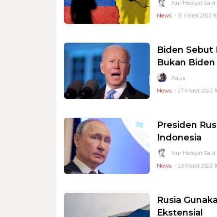
Nur Hidayat Said
News
- 31 Maret 2022 1
Biden Sebut 
Bukan Biden
PaUs
News
- 27 Maret 2022 1
Presiden Rus
Indonesia
Nur Hidayat Said
News
- 23 Maret 2022 1
Rusia Gunaka
Ekstensial