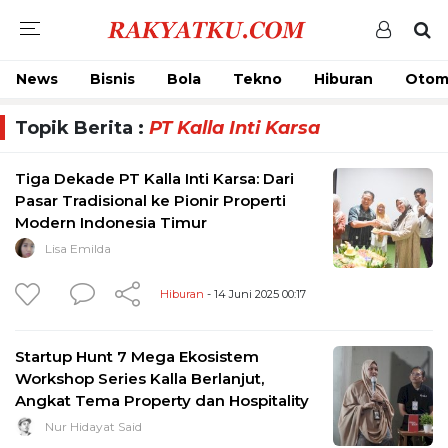
News
Bisnis
Bola
Tekno
Hiburan
Otom
Topik Berita :
PT Kalla Inti Karsa
Tiga Dekade PT Kalla Inti Karsa: Dari
Pasar Tradisional ke Pionir Properti
Modern Indonesia Timur
Lisa Emilda
Hiburan
- 14 Juni 2025 00:17
Startup Hunt 7 Mega Ekosistem
Workshop Series Kalla Berlanjut,
Angkat Tema Property dan Hospitality
Nur Hidayat Said