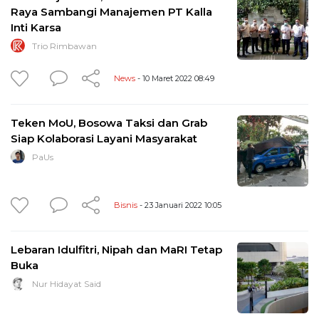
Raya Sambangi Manajemen PT Kalla
Inti Karsa
Trio Rimbawan
News
- 10 Maret 2022 08:49
Teken MoU, Bosowa Taksi dan Grab
Siap Kolaborasi Layani Masyarakat
PaUs
Bisnis
- 23 Januari 2022 10:05
Lebaran Idulfitri, Nipah dan MaRI Tetap
Buka
Nur Hidayat Said