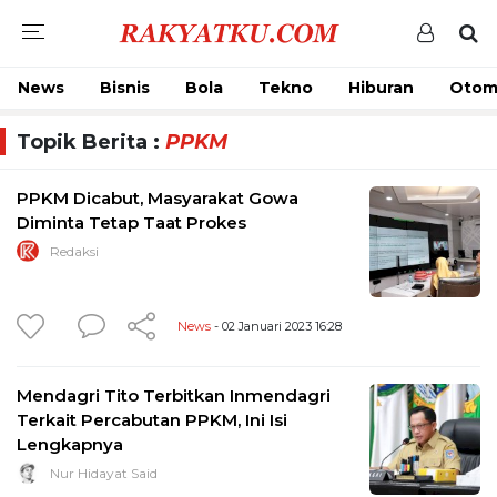
News
Bisnis
Bola
Tekno
Hiburan
Otom
Topik Berita :
PPKM
PPKM Dicabut, Masyarakat Gowa
Diminta Tetap Taat Prokes
Redaksi
News
- 02 Januari 2023 16:28
Mendagri Tito Terbitkan Inmendagri
Terkait Percabutan PPKM, Ini Isi
Lengkapnya
Nur Hidayat Said