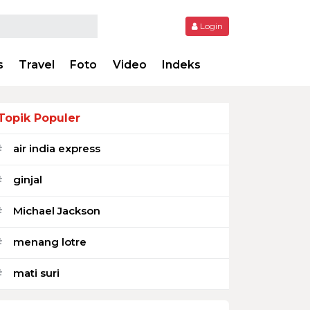
Login
s
Travel
Foto
Video
Indeks
Topik Populer
air india express
#
ginjal
#
Michael Jackson
#
menang lotre
#
mati suri
#