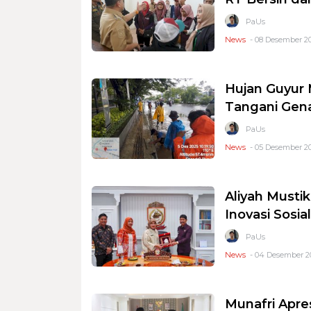
PaUs
News
- 08 Desember 20
Hujan Guyur 
Tangani Genan
PaUs
News
- 05 Desember 20
Aliyah Must
Inovasi Sosia
PaUs
News
- 04 Desember 20
Munafri Apre