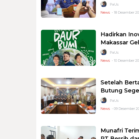
PaUs
News
- 18 Desember 20
Hadirkan In
Makassar Gel
PaUs
News
- 10 Desember 202
Setelah Bert
Butung Seger
PaUs
News
- 09 Desember 20
Munafri Teri
RT Bersih da