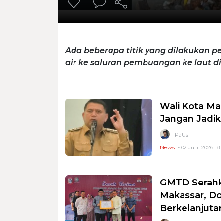
Ada beberapa titik yang dilakukan pen
air ke saluran pembuangan ke laut di
Wali Kota Ma
Jangan Jadik
PaUs
News
- 02 Juni 2026 18
GMTD Serahk
Makassar, D
Berkelanjuta