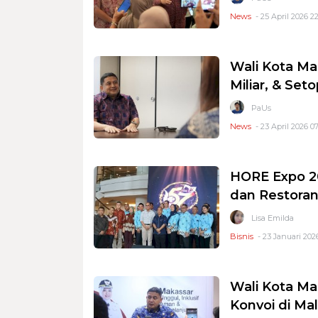
News
- 25 April 2026 22
Wali Kota Ma
Miliar, & Se
PaUs
News
- 23 April 2026 07
HORE Expo 20
dan Restoran
Lisa Emilda
Bisnis
- 23 Januari 202
Wali Kota Ma
Konvoi di Ma