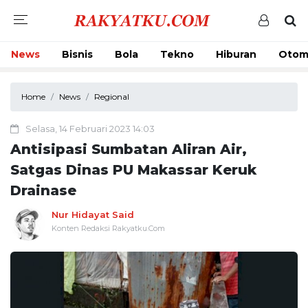
News
Bisnis
Bola
Tekno
Hiburan
Otom
Home
News
Regional
Selasa, 14 Februari 2023 14:03
Antisipasi Sumbatan Aliran Air,
Satgas Dinas PU Makassar Keruk
Drainase
Nur Hidayat Said
Konten Redaksi Rakyatku.Com