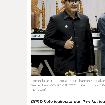
Penandatanganan nota kesepahaman Kebijakan 
Sementara (PPAS) APBD 2024 di Kantor DPRD Kota
Makassar)
DPRD Kota Makassar dan Pemkot Ma