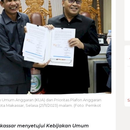
Umum Anggaran (KUA) dan Prioritas Plafon Anggaran
S
 Makassar, Selasa (21/11/2023) malam. (Foto: Pemkot
kassar menyetujui Kebijakan Umum