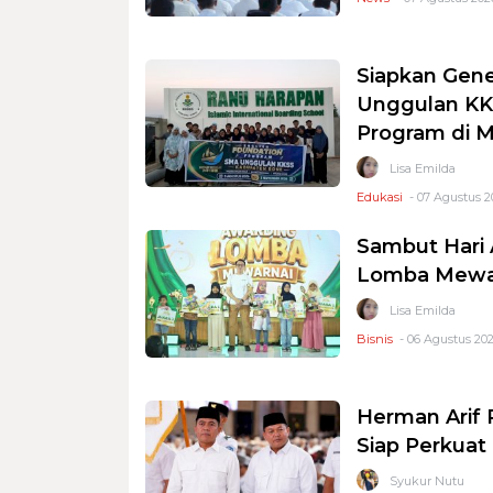
Siapkan Gene
Unggulan KKS
Program di 
Lisa Emilda
Edukasi
- 07 Agustus 2
Sambut Hari 
Lomba Mewar
Lisa Emilda
Bisnis
- 06 Agustus 202
Herman Arif 
Siap Perkuat 
Syukur Nutu