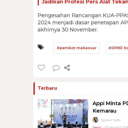
Jadikan Profesi Pers Alat Teka
Pengesahan Rancangan KUA-PPA
2024 menjadi dasar penetapan A
akhirnya 30 November.
#pemkot makassar
#DPRD Ko
Terbaru
Appi Minta 
Kemarau
Syukur Nutu
News
- 07 Agustus 2026