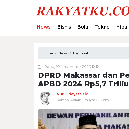
News
Bisnis
Bola
Tekno
Hibu
Home
News
Regional
Rabu, 22 November 2023 12:12
DPRD Makassar dan P
APBD 2024 Rp5,7 Trili
Nur Hidayat Said
Konten Redaksi Rakyatku.Com