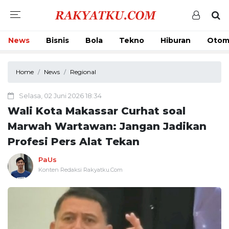
News
Bisnis
Bola
Tekno
Hiburan
Otom
Home
News
Regional
Selasa, 02 Juni 2026 18:34
Wali Kota Makassar Curhat soal
Marwah Wartawan: Jangan Jadikan
Profesi Pers Alat Tekan
PaUs
Konten Redaksi Rakyatku.Com