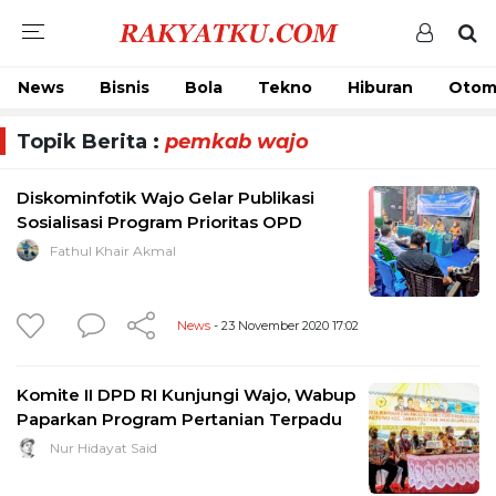
News
Bisnis
Bola
Tekno
Hiburan
Otom
Topik Berita :
pemkab wajo
Diskominfotik Wajo Gelar Publikasi
Sosialisasi Program Prioritas OPD
Fathul Khair Akmal
News
- 23 November 2020 17:02
Komite II DPD RI Kunjungi Wajo, Wabup
Paparkan Program Pertanian Terpadu
Nur Hidayat Said