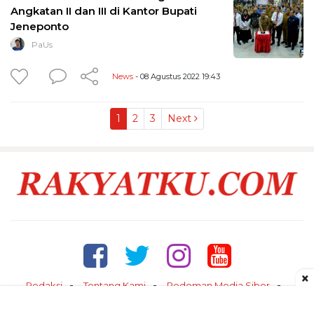
Angkatan II dan III di Kantor Bupati
Jeneponto
PaUs
News
- 08 Agustus 2022 19:43
1
2
3
Next
×
Redaksi
Tentang Kami
Pedoman Media Siber
Kontak
Disclaimer
Privacy Policy