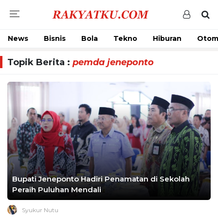
News
Bisnis
Bola
Tekno
Hiburan
Otom
Topik Berita :
pemda jeneponto
Bupati Jeneponto Hadiri Penamatan di Sekolah
Peraih Puluhan Mendali
Syukur Nutu