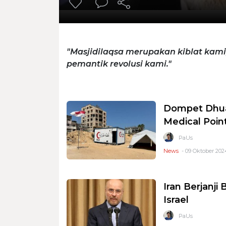
"Masjidilaqsa merupakan kiblat kami,
pemantik revolusi kami."
Dompet Dhua
Medical Poin
PaUs
News
- 09 Oktober 202
Iran Berjanj
Israel
PaUs