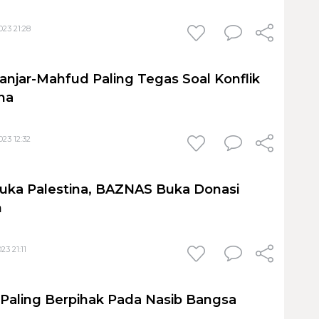
23 21:28
njar-Mahfud Paling Tegas Soal Konflik
ina
23 12:32
ka Palestina, BAZNAS Buka Donasi
n
3 21:11
i Paling Berpihak Pada Nasib Bangsa