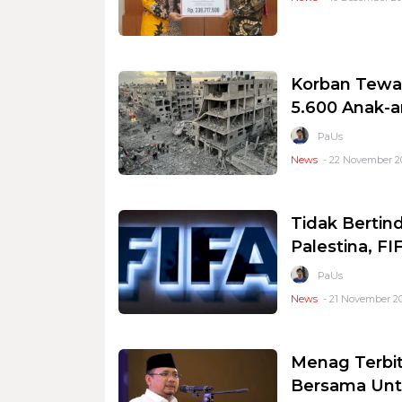
Korban Tewas
5.600 Anak-
PaUs
News
- 22 November 20
Tidak Bertin
Palestina, F
PaUs
News
- 21 November 20
Menag Terbit
Bersama Unt