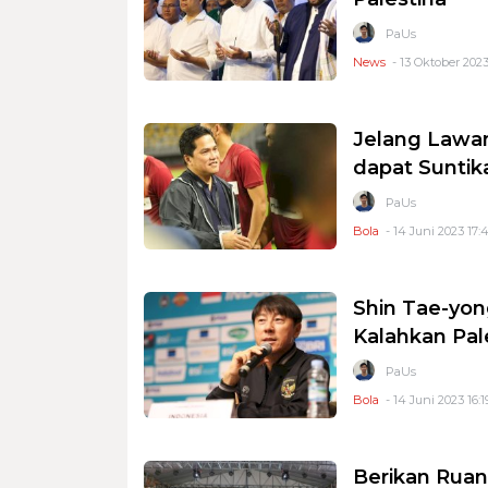
PaUs
News
- 13 Oktober 2023
Jelang Lawan
dapat Suntik
PaUs
Bola
- 14 Juni 2023 17:
Shin Tae-yon
Kalahkan Pal
PaUs
Bola
- 14 Juni 2023 16:1
Berikan Ruan