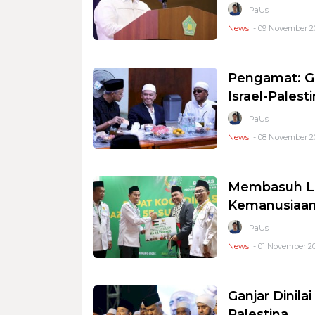
PaUs
News
- 09 November 20
Pengamat: Ga
Israel-Palest
PaUs
News
- 08 November 20
Membasuh Lu
Kemanusiaa
PaUs
News
- 01 November 202
Ganjar Dinila
Palestina