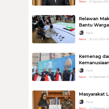
News
- 01 Agustus 2024
Relawan Maka
Bantu Warga 
PaUs
News
- 30 Juni 2024 16
Kemenag dan 
Kemanusiaan 
PaUs
News
- 20 Desember 20
Masyarakat L
PaUs
News
- 10 Desember 20