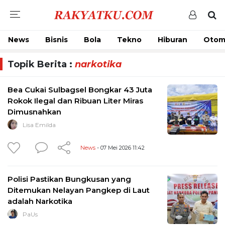
News
Bisnis
Bola
Tekno
Hiburan
Otom
Topik Berita :
narkotika
Bea Cukai Sulbagsel Bongkar 43 Juta
Rokok Ilegal dan Ribuan Liter Miras
Dimusnahkan
Lisa Emilda
News
- 07 Mei 2026 11:42
Polisi Pastikan Bungkusan yang
Ditemukan Nelayan Pangkep di Laut
adalah Narkotika
PaUs