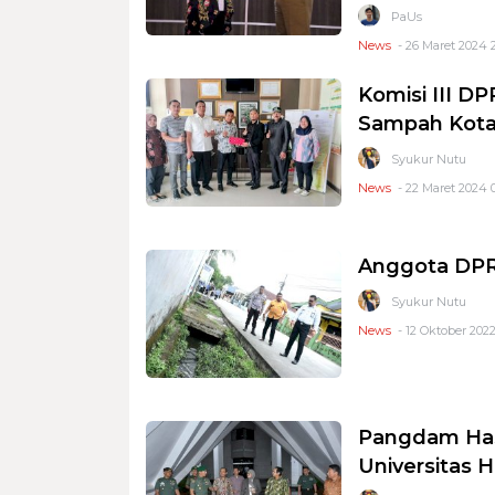
PaUs
News
- 26 Maret 2024 
Komisi III DP
Sampah Kota
Syukur Nutu
News
- 22 Maret 2024 
Anggota DPR
Syukur Nutu
News
- 12 Oktober 2022
Pangdam Has
Universitas 