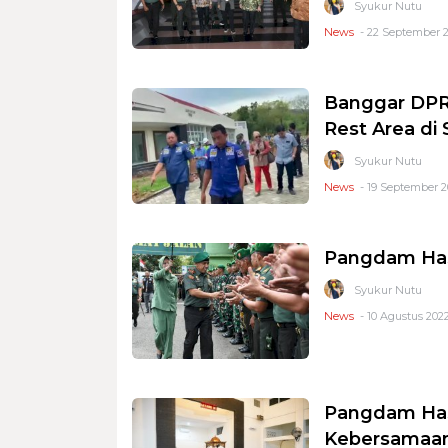
Syukur Nutu
News
- 22 September 2
Banggar DPR
Rest Area di 
Syukur Nutu
News
- 19 September 20
Pangdam Has
Syukur Nutu
News
- 10 Agustus 2022
Pangdam Has
Kebersamaan,