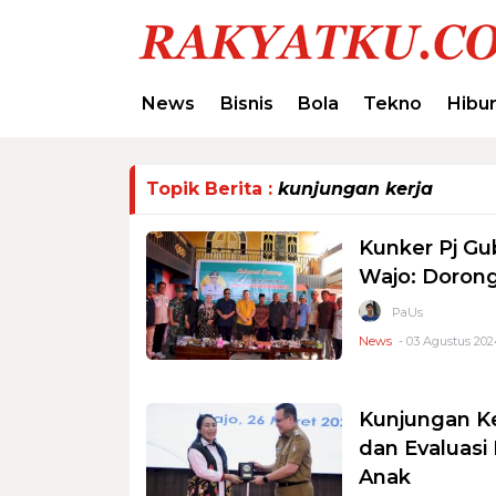
News
Bisnis
Bola
Tekno
Hibu
Topik Berita :
kunjungan kerja
Kunker Pj Gu
Wajo: Doron
PaUs
News
- 03 Agustus 202
Kunjungan Ke
dan Evaluasi
Anak