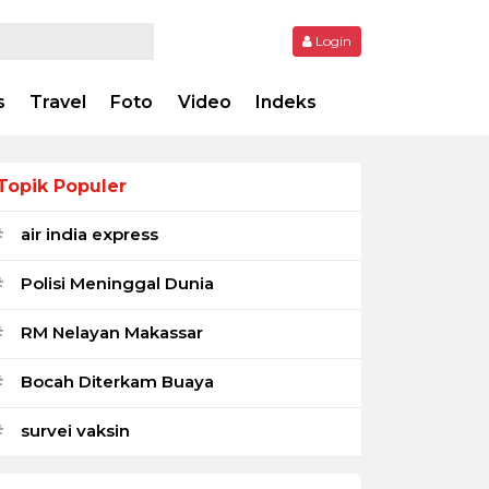
Login
s
Travel
Foto
Video
Indeks
Topik Populer
air india express
#
Polisi Meninggal Dunia
#
RM Nelayan Makassar
#
Bocah Diterkam Buaya
#
survei vaksin
#