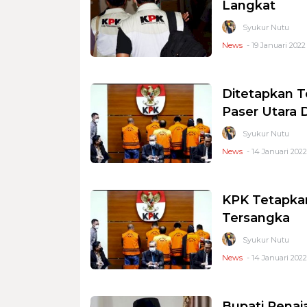
Langkat
Syukur Nutu
News
- 19 Januari 2022
Ditetapkan T
Paser Utara 
Syukur Nutu
News
- 14 Januari 2022
KPK Tetapkan
Tersangka
Syukur Nutu
News
- 14 Januari 2022 
Bupati Penaj