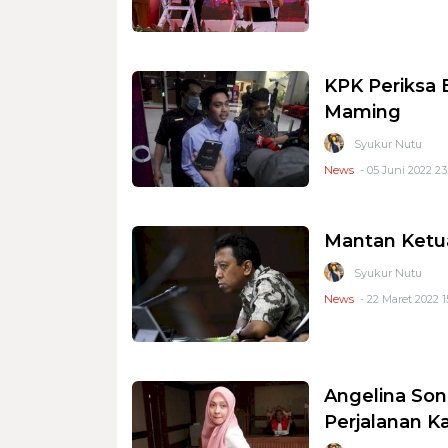
KPK Periksa
Maming
Syukur Nutu
News
- 05 Juni 2022 23
Mantan Ketu
Syukur Nutu
News
- 22 Maret 2022 1
Angelina Son
Perjalanan 