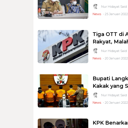
Nur Hidayat Said
News
- 25 Januari 2022
Tiga OTT di 
Rakyat, Malah
Nur Hidayat Said
News
- 20 Januari 2022
Bupati Langk
Kakak yang 
Nur Hidayat Said
News
- 20 Januari 2022
KPK Benarkan