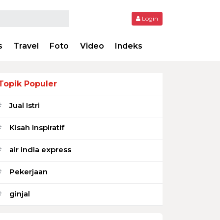
Login
s
Travel
Foto
Video
Indeks
Topik Populer
Jual Istri
#
Kisah inspiratif
#
air india express
#
Pekerjaan
#
ginjal
#