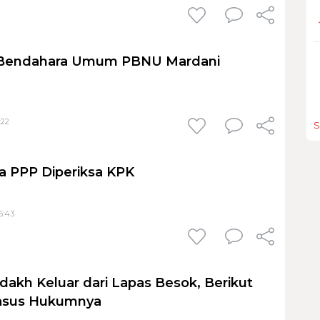
 Bendahara Umum PBNU Mardani
:22
S
a PPP Diperiksa KPK
5:43
dakh Keluar dari Lapas Besok, Berikut
Kasus Hukumnya