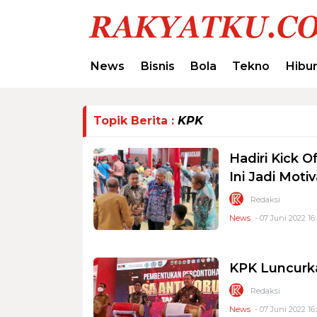
News
Bisnis
Bola
Tekno
Hibu
Topik Berita :
KPK
Hadiri Kick O
Ini Jadi Moti
Redaksi
News
- 07 Juni 2022 16
KPK Luncurka
Redaksi
News
- 07 Juni 2022 16