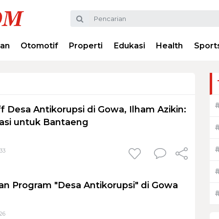
ran
Otomotif
Properti
Edukasi
Health
Sport
ff Desa Antikorupsi di Gowa, Ilham Azikin:
vasi untuk Bantaeng
:33
n Program "Desa Antikorupsi" di Gowa
:26