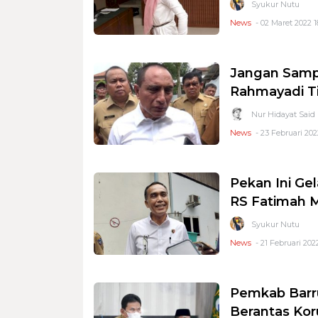
Syukur Nutu
News
- 02 Maret 2022 1
Jangan Sampa
Rahmayadi Ti
Nur Hidayat Said
News
- 23 Februari 202
Pekan Ini Gel
RS Fatimah 
Syukur Nutu
News
- 21 Februari 202
Pemkab Barr
Berantas Kor