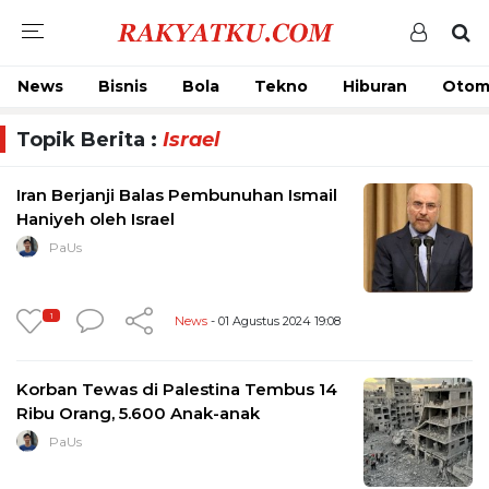
News
Bisnis
Bola
Tekno
Hiburan
Otom
Topik Berita :
Israel
Iran Berjanji Balas Pembunuhan Ismail
Haniyeh oleh Israel
PaUs
1
News
- 01 Agustus 2024 19:08
Korban Tewas di Palestina Tembus 14
Ribu Orang, 5.600 Anak-anak
PaUs