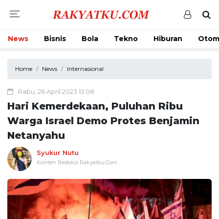
News
Bisnis
Bola
Tekno
Hiburan
Otom
Home
News
Internasional
Rabu, 26 April 2023 15:08
Hari Kemerdekaan, Puluhan Ribu
Warga Israel Demo Protes Benjamin
Netanyahu
Syukur Nutu
Konten Redaksi Rakyatku.Com