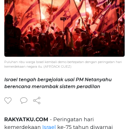
Puluhan ribu warga Israel kembali demo bertepatan dengan peringatan hari
kemerdekaan negara itu. (AFP/JACK GUEZ)
Israel tengah bergejolak usai PM Netanyahu
berencana merombak sistem peradilan
RAKYATKU.COM
- Peringatan hari
kemerdekaan
Israel
ke-75 tahun diwarnai